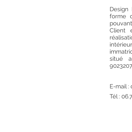
Design 
forme d
pouvant
Client 
réalisa
intérie
immatri
situé 
9023207
E-mail :
Tél : 06.