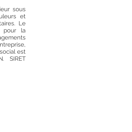
ieur sous
uleurs et
aires. Le
e pour la
nagements
treprise,
ocial est
N. SIRET